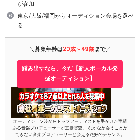
が参加
東京/大阪/福岡からオーディション会場を選べ
る
＼
募集年齢は
20歳～49歳
まで
／
踏み出すなら、今だ【新人ボーカル発
掘オーディション】
オーディション時からトップアーティストを手がけた実績
ある音楽プロデューサーが直接審査。 なかなか会うことが
できない音楽プロデューサーと会える絶好のチャンス。