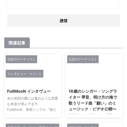
関連記事
注目のアーティスト
注目のアーティスト
インタビュー・コメント
2019/3/18
2018/6/25
FullMooN インタヴュー
16歳のシンガー・ソングラ
イター 琴音、明け方の海で
女の笑顔の裏には鬼のような邪悪
歌うリード曲「願い」のミ
な本音が潜んでる?!。
ュージック・ビデオ公開〜
FullMooN、最新シングル『疑心
7/11ミニ・アルバム『願
暗鬼』を通し、憎悪・狂恋・萌心
い』発売〜
と3つの本性を暴露!! 「悪の組織
BlackMooN(ブラックムーン)か