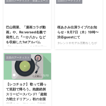
注目のアーティスト
音楽ニュース
注目のアーティスト
インディーズおよび新人アーティ
ら青い月(地球)を守る為に集結。
ストの音楽活動支援を行う
『音楽』を武器に戦う最強のサブ
〈Eggsプロジェクト〉から派生
カルチャーガールズロックバン
したレーベル“Eggs”から、 7月11
ド」をコンセプトに活動中なの
2019/1/8
2017/8/15
日（水）にリリースする16歳のシ
が、FullMooN(フルムーン)。彼
ンガー・ソングライター、 琴音
巴山萌菜、「漫画コラボ動
桜あさみ出演ライブのお知
女たちは、3月20日(水)に最新シ
（読み：ことね）の初のミニ・ア
画」や、Re:versed名義で
らせ - 9月7日（木）19時〜
ングル『疑心暗鬼』を発売する。
ルバム『願い』のリード曲“願
発売した『一か八か』など
渋谷guest‬にて
本作には、女性が心に秘めた本
い”のミュージック・ビデオを公
を収録した1stアルバム
性を詰め込んできた。その鍵を握
タレントやモデル活動をしなが
開しました。 「ワン! チャン!!～
『Beginning』を1月9日に
るのが、「憎悪」「狂恋」「萌
ら、ライブ活動をしている、桜あ
ビクターロック祭り2018への挑
心」 ...
発売。
さみのライブが決定しました。‬ ‪
戦～」 グランプリ獲得記念盤と
マイカルとユニットで3曲歌いま
してのリリースとなる本作。 リ
注目のアーティスト
「アイカツ!」歌唱担当を卒業
す。‬ ‪出演はトリなので、お仕事
ード曲「願い」のミュージック・
後、ソロシンガーとして活動を始
帰りでも間に合いますよ。‬ ‪イベ
ビデオは、 彼女が持つ凛とした
めて約2年。1月9日に待望の1stア
ント詳細‬ 2017.09.07 Thursday
透明感のある歌声を最大限に活か
ルバム『Beginning』を発売する
2018/5/10
Sound Meet Up！ vol.11 [出演者]
すべく、 琴音の ...
巴山萌菜。中には、漫画やイラス
佐藤万葉子 / Riona / マイカル
トを動画化した映像とコラボレー
【レコチョク】 歌って踊っ
open 18:30 / start 19:00
トした楽曲たち。Re:versed名義
て笑顔で帰ろう。抱腹絶倒
advance / door 2500yen
でシングル発売、ドラマ「賭ケグ
スリーピースバンド!「超能
(+1drink) 渋谷guest（ゲスト）
ルイ」のテーマ曲にも起用された
力戦士ドリアン」初の全国
150-0043 渋谷区 ...
『一か八か』などを収録してい
流通ミニ・アルバム『超能
る。巴山萌菜は、このアルバムの