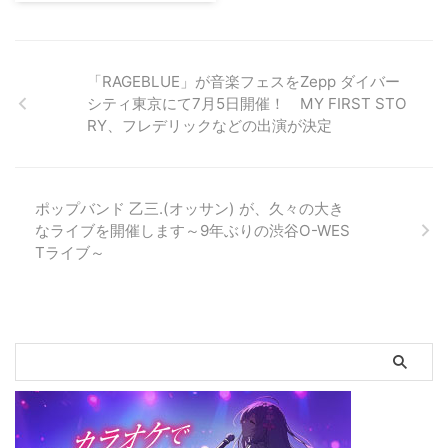
力戦士ドリアンの1004円の
魅力を、こう伝えてきた。少し長
CD』7/4発売決定
くなるが、ぜひ目を通して欲し
い。 「これまでに私は5本の
歌って踊って笑顔で帰ろう。抱腹
「漫画コラボ動画」を作ってきま
絶倒スリーピースバンド!「超能
「RAGEBLUE」が音楽フェスをZepp ダイバー
した。アルバムには、その曲たち
力戦士ドリアン」初の全国流通ミ
シティ東京にて7月5日開催！ MY FIRST STO
すべて ...
ニ・アルバム『超能力戦士ドリア
RY、フレデリックなどの出演が決定
ンの1004円のCD』7/4発売決定
インディーズおよび新人アーティ
ストの音楽活動支援を行う
〈Eggsプロジェクト〉 から派生
ポップバンド 乙三.(オッサン) が、久々の大き
したレーベル “Eggs” では、 関西
なライブを開催します～9年ぶりの渋谷O-WES
出身のスリーピースバンド、 超
Tライブ～
能力戦士ドリアン （読み：ちょ
うのうりょくせんしどりあん）の
5曲入りミニ・アルバム 『超能力
戦士ドリアンの1004円のCD』
を、 2018年7月4日（水）に発売
することが決定しました。 超能
...