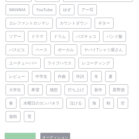
WANIMA
YouTube
ゆず
アー写
エレファントカシマシ
カウントダウン
ギター
ツアー
ドラマ
ドラム
バズチョコ
バンド飯
パスピエ
ベース
ボーカル
ヤバイTシャツ屋さん
ユーチューバー
ライブハウス
レコーディング
レビュー
中学生
作曲
作詞
冬
夏
大学生
希望
感想
打ち上げ
新作
星野源
春
水曜日のカンパネラ
泣ける
海
秋
空
遊助
雪
オーディション