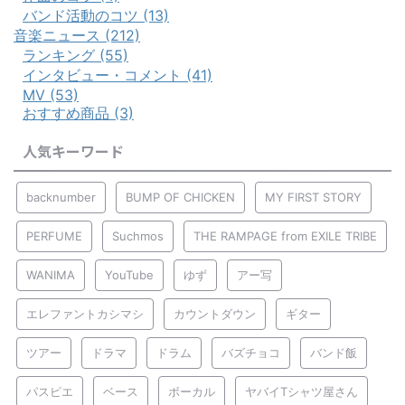
バンド活動のコツ (13)
音楽ニュース (212)
ランキング (55)
インタビュー・コメント (41)
MV (53)
おすすめ商品 (3)
人気キーワード
backnumber
BUMP OF CHICKEN
MY FIRST STORY
PERFUME
Suchmos
THE RAMPAGE from EXILE TRIBE
WANIMA
YouTube
ゆず
アー写
エレファントカシマシ
カウントダウン
ギター
ツアー
ドラマ
ドラム
バズチョコ
バンド飯
パスピエ
ベース
ボーカル
ヤバイTシャツ屋さん