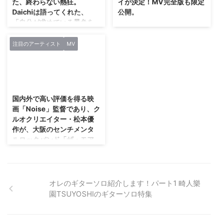
た、終わらない熱狂。
イが決定！MV完全版も限定
ールスを記録し、 既に販売終了
記念イベント〜」を行うことを発
Daichiは語ってくれた、
公開。
となっているデモCD『SUNDAY
表した。 「Starwave Fest」
「自分が求めている景色を
FLAVOR MORNING TIME』に収
大注目新人ロザリーナ、全国ラジ
も、今回で20回目。出演するの
観たい。そのためにはいろ
録されていた 「ジュブナイル」
オ40局でパワープレイが決定！
は、Starwave Recordsに所属し
んなものを犠牲にし、自分
「ポリーマグー」「Green
MV完全版も限定公開。 新人シン
ているScarlet Valse/未完成アリ
注目のアーティスト
MV
をもっと高めていかなき
Youth」の最新レコーディングバ
ガーソングライター“ロザリー
ス/La’veil MizeriA/ラヴ ...
ゃ」と!!
ージョンの他、 ...
ナ”が4/11(水)にリリースするメジ
ャー・デビューシングル『タラレ
平成最後の日、Zepp Diver City
2018/4/5
バ流星群』が、 全国40のラジオ
を舞台に行った主催イベント「え
局で4月度のパワープレイに選出
ぴっくFes.」も成功に収めた新世
国内外で高い評価を得る映
される事が決定した。 デビュー
紀えぴっくすたぁネ申。5月21日
画「Noise」監督であり、ク
前の2016年にキングコング西野
に誕生日を迎えるメンバーDaichi
ルオクリエイター・松本優
亮廣氏の絵本「えんとつ町のプぺ
の誕生日をひと足早く祝うべく、
作が、大阪のセンチメンタ
ル」のテーマソングを歌い、 同
5月17日(金)にMt.RAINIER HALL
ルロックバンド「ザ・モア
氏に“天才”と呼ばれ、 業界内外で
SHIBUYA PLEASURE
イズユー」のミュージック
も注目を集めて、 インディーズ
PLEASUREを舞台に単独公演
ビデオを制作！
としては異例のタイアップや大型
「新世紀えぴっくすたぁネ申
イベントへの出演に起用されてき
国内外で高い評価を得る映画
Daichi生誕祭2019 Daichi生誕～
たロザリーナ。 ...
「Noise」監督であり、クルオク
オレのギターソロ紹介します！パート1 畸人樂
LoveでLikeなLive!!～」を行っ
リエイター・松本優作が、大阪の
た。 スクリーンに映し出され
園TSUYOSHIのギターソロ特集
センチメンタルロックバンド
たのは、果てしない大空と大地広
「ザ・モアイズユー」のミュージ
がる ...