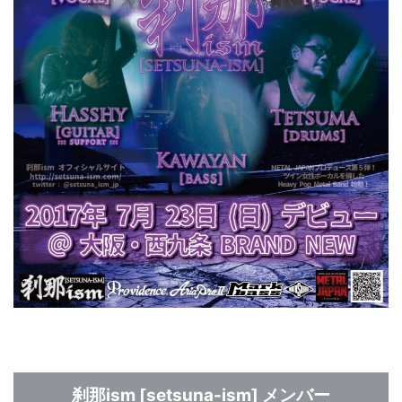
刹那ism [setsuna-ism] メンバー