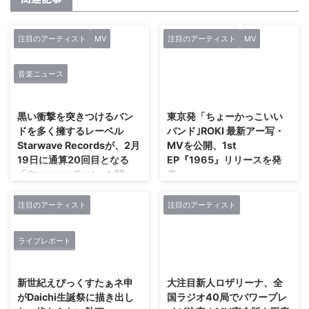
注目のアーティスト
MV
注目のアーティスト
MV
音楽ニュース
2019/1/12
2018/4/18
黒い衝撃を突きつけるバン
東京発「ちょーかっこいい
ドを多く擁するレーベル
バンド｣ROKI 最新アー写・
Starwave Recordsが、2月
MVを公開、1st
19日に通算20回目となる
EP『1965』リリースを発
「Starwave Fest」を開
表。
催。その出演バンドを紹介!!
東京を中心に活動する自称｢ちょ
ーかっこいいバンド｣ROKIが 6曲
注目のアーティスト
注目のアーティスト
今のヴィジュアルシーンへ黒い
入り1st EP『1965』を5月にリリ
衝撃を突きつけるバンドを多く擁
ースすることを本日発表、 最新
するレーベル、それが
ライブレポート
のアーティスト写真・バンドロゴ
「Starwave Records」。同レー
2019/5/27
2018/4/1
と「ポリーマグー」ミュージック
ベルが今年9周年を迎えることか
ビデオを公開した。 『1965』に
ら、2月19日(火)HOLIDAY
新世紀えぴっくすたぁネ申
大注目新人ロザリーナ、全
は、昨年ライヴ会場や各オンライ
SHINJUKUを舞台に「Starwave
がDaichi生誕祭に描き出し
国ラジオ40局でパワープレ
ンショップで販売され爆発的なセ
Fest Vol.20 〜レーベル設立9周年