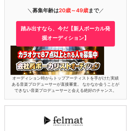
＼
募集年齢は
20歳～49歳
まで
／
踏み出すなら、今だ【新人ボーカル発
掘オーディション】
オーディション時からトップアーティストを手がけた実績
ある音楽プロデューサーが直接審査。 なかなか会うことが
できない音楽プロデューサーと会える絶好のチャンス。