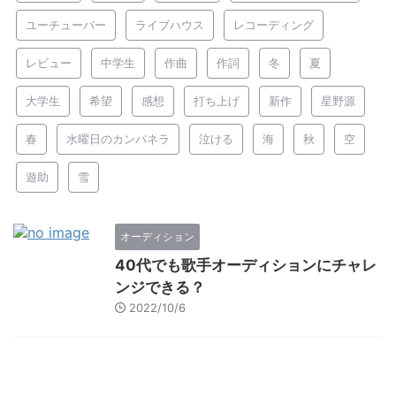
ユーチューバー
ライブハウス
レコーディング
レビュー
中学生
作曲
作詞
冬
夏
大学生
希望
感想
打ち上げ
新作
星野源
春
水曜日のカンパネラ
泣ける
海
秋
空
遊助
雪
オーディション
40代でも歌手オーディションにチャレ
ンジできる？
2022/10/6