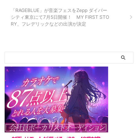
ックビデオを制作！ー主演に元
AKB48、映画「娼年」で脚光を
「RAGEBLUE」が音楽フェスをZepp ダイバー
浴びる冨手麻妙を起用ー株式会社
シティ東京にて7月5日開催！ MY FIRST STO
vivito(本社：東京都渋谷区、 代
RY、フレデリックなどの出演が決定
表取締役：辻 慶太郎、 以下
「vivito」)が展開するデジタル動
画プラットフォーム「Crluo(クル
オ)」クリエイターであり、 映画
「Noise」で国内のみならず海外
からも高い評価を得ている若手監
督・松本優作が、 数々のオーデ
ィション ...