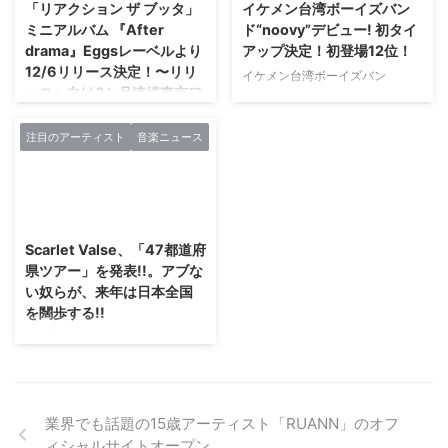
「リアクション ザ ブッタ」
イケメン台湾ボーイズバン
し続けているみのりほのかの魅力
く愛し、それらをルーツにした独
ミニアルバム 『After
ド“noovy”デビュー! 初タイ
をお伝えしようと、彼女にメール
自のサウンドを追求するバンド
drama』Eggsレーベルより
アップ決定！初登場12位！
インタヴューを試みた。
The Charlene.（シャーレイ
12/6リリース決定！〜リリ
――「みのりほのかと言えば…」
イケメン台湾ボーイズバン
ン）。 現在の正式メンバーはギ
ースへ向け3か月連続東京ワ
に続く言葉をお願いします。 み
ド“noovy”デビュー! 初タイアッ
ターボーカルの雨音 美詩（あま
ンマンライブ開催〜
のりほのか：みのりほのかです。
プ決定！初登場12位！ 2017年1
ね みう）とギターの鈴木 克典
おくらはどこまで切っても ...
月より日本で本格的に活動を開始
注目のアーティスト
音楽ニュース
（すずき かつのり）の二人。サ
インディーズおよび新人アーティ
し、 他のインディーズバンドさ
ポートメンバーを加えての活動
ストの音楽活動支援を行う
ながら各地のライブハウスを回り
中。 ボーカル美詩の甘く儚さを
〈Eggsプロジェクト〉から派生
ながら合計70本以上のライブを
感じる声は唯一無二、それをさら
したレーベル“Eggs”では、 埼玉
2018/12/4
行ってきた台湾のイケメンボーイ
に引き ...
を拠点に全国で活動するスリーピ
ズバンド‘noovy’。 知名度がほぼ
ース・ロックバンド「リアクショ
Scarlet Valse、「47都道府
無かった彼らが、 自らの努力で
ン ザ ブッタ」のミニアルバム
県ツアー」を発表!!。アブな
ファンを増やし、 Single 1500
『After drama』をリリースする
い奴らが、来年は日本全国
枚、 mini Album 3000枚を売り
ことを決定。 また、 発売を記念
を闊歩する!!
切った半年間を経て、 9月27日に
し、 バンド初となる3か月連続東
シングル『Garage』で待望のメ
1１月26日・渋谷REXを舞台に、
京ワンマンライブを開催します。
ジャーデビューを飾った。 記念
Scarlet Valseが「Scarlet
リアクション ザ ブッタ は、 テク
すべきデビュ ...
Valse[Scarlet Valse 7th
ニカルな演奏とBa./Vo.を務める
Anniversary無料ワンマンツアー
佐々木のパワフルかつ暖かい歌声
FINAL!!」を行った。この日の舞
で全国から支持を集めている3ピ
業界でも話題の15歳アーティスト「RUANN」のオフ
台上から、「2019年のScarlet
ースロックバンド。 最近では、
ィシャルサイトオープン