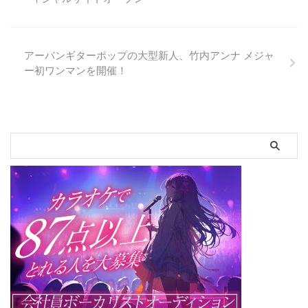
Valseの展開」について幾つかの
...
発表が成された。 これまでに
も、全国各地の主要都市を廻るラ
イブツアーを繰り返してきた
アーバンギターポップの大型新人、竹内アンナ メジャ
Scarlet Valseだが、2019年は
ー初ワンマンを開催！
徐々に規模を拡大するのではな
く、一気に全国各地へ殴り込みを
かけようと決意。打ち出したのが
「47都道府県ツ ...