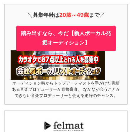
＼
募集年齢は
20歳～49歳
まで
／
踏み出すなら、今だ【新人ボーカル発
掘オーディション】
オーディション時からトップアーティストを手がけた実績
ある音楽プロデューサーが直接審査。 なかなか会うことが
できない音楽プロデューサーと会える絶好のチャンス。