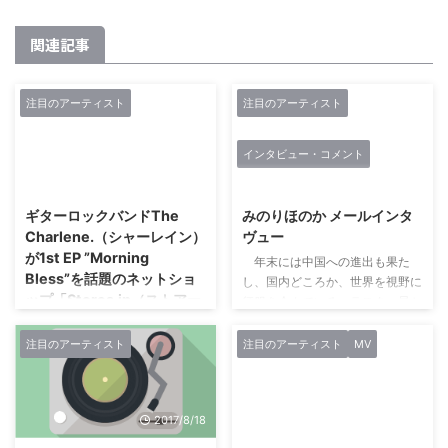
関連記事
注目のアーティスト
注目のアーティスト
インタビュー・コメント
2015/3/27
2019/5/18
ギターロックバンドThe
みのりほのか メールインタ
Charlene.（シャーレイン）
ヴュー
が1st EP ”Morning
年末には中国への進出も果た
Bless”を話題のネットショ
し、国内どころか、世界を視野に
ップ「Stores.jp（ストアー
征服を企んでいる、ラスタァ星か
ズ・ドット・ジェイピ
らやってきた宇宙人アイドルのみ
ー）」で販売
のりほのか。JAXA(宇宙航空研究
注目のアーティスト
注目のアーティスト
MV
開発機構)公認の宇宙人アイドル
Wonderwall Music Records のプ
として活動。月刊雑誌「ムー」
レスリリース2015年 03月 27日
も、その存在を認知。彼女の地球
【The Charlene.（シャーレイ
2017/8/18
2017/9/28
征服は確実に浸透している。アイ
ン）とは】 UK Rockやシューゲ
ドル好きの地球人のハートを侵略
イザー、ブリットポップをこよな