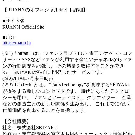
【RUANNのオフィシャルサイト詳細】
■サイト名
RUANN Official Site
■URL
https://ruann.jp
(※1)「bitfan」は、 ファンクラブ・EC・電子チケット・コン
サート・SNSなどファンが利用する全てのチャネルからファ
ンの行動履歴を記録し、 その熱量を取得することができ
る、 SKIYAKIが独自に開発したサービスです。
(※2)2018年7月末日時点
(※3)“FanTech”とは、 “Fan×Technology”を意味するSKIYAKI
が提案する新しいコンセプトです。 時代にあったテクノロ
ジーを用い、 ファンとアーティスト、 クリエイター、 企業
などの創造主との新しい関係を生み出し、 これまでにない
付加価値を創出することを目指します。
【会社概要】
社名：株式会社SKIYAKI
所在地：東京都渋谷区道玄坂1-14-6 ヒューマックス渋谷ビル