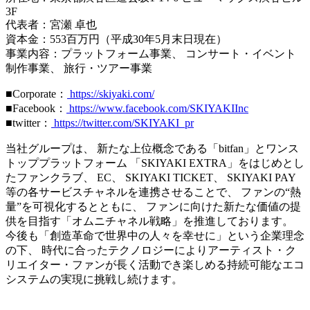
3F
代表者：宮瀬 卓也
資本金：553百万円（平成30年5月末日現在）
事業内容：プラットフォーム事業、 コンサート・イベント
制作事業、 旅行・ツアー事業
■Corporate：
https://skiyaki.com/
■Facebook：
https://www.facebook.com/SKIYAKIInc
■twitter：
https://twitter.com/SKIYAKI_pr
当社グループは、 新たな上位概念である「bitfan」とワンス
トッププラットフォーム 「SKIYAKI EXTRA」をはじめとし
たファンクラブ、 EC、 SKIYAKI TICKET、 SKIYAKI PAY
等の各サービスチャネルを連携させることで、 ファンの“熱
量”を可視化するとともに、 ファンに向けた新たな価値の提
供を目指す「オムニチャネル戦略」を推進しております。
今後も「創造革命で世界中の人々を幸せに」という企業理念
の下、 時代に合ったテクノロジーによりアーティスト・ク
リエイター・ファンが長く活動でき楽しめる持続可能なエコ
システムの実現に挑戦し続けます。