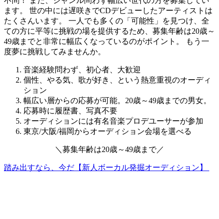
不問！ また、ジャンル問わず幅広い世代の方を募集してい
ます。 世の中には遅咲きでCDデビューしたアーティストは
たくさんいます。
一人でも多くの「可能性」を見つけ、全
ての方に平等に挑戦の場を提供するため、募集年齢は20歳～
49歳までと非常に幅広くなっているのがポイント。
もう一
度夢に挑戦してみませんか。
音楽経験問わず、初心者、大歓迎
個性、やる気、歌が好き、という熱意重視のオーディ
ション
幅広い層からの応募が可能。20歳～49歳までの男女。
応募時に履歴書、写真不要
オーディションには有名音楽プロデユーサーが参加
東京/大阪/福岡からオーディション会場を選べる
＼
募集年齢は
20歳～49歳
まで
／
踏み出すなら、今だ【新人ボーカル発掘オーディション】