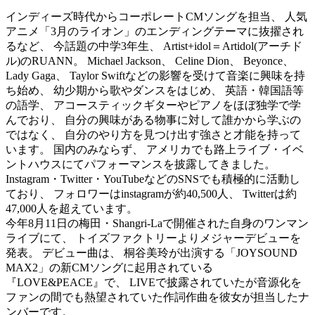
インディーズ時代からコーポレートCMソングを担当、 人気
アニメ「3月のライオン」のエンディングテーマに抜擢され
るなど、 今話題の中学3年生、 Artist+idol＝Artidol(アーチド
ル)のRUANN。 Michael Jackson、 Celine Dion、 Beyonce、
Lady Gaga、 Taylor Swiftなどの影響を受けて音楽に興味を持
ち始め、 幼少期から歌やダンスをはじめ、 英語・韓国語等
の語学、 アコースティックギターやピアノをほぼ独学で学
んでおり、 自分の興味がある物事に対して誰かから学ぶの
ではなく、 自分のやり方を見つけ出す強さと才能を持って
います。 国内のみならず、 アメリカでも路上ライブ・イベ
ントハウスにてパフォーマンスを披露してきました。
Instagram・Twitter・YouTubeなどのSNSでも積極的に活動し
ており、 フォロワーはinstagramが約40,500人、 Twitterは約
47,000人を超えています。
今年8月11日の梅田・Shangri-Laで開催された自身のワンマン
ライブにて、 トイズファクトリーよりメジャーデビューを
発表。 デビュー曲は、 桐谷美玲が出演する「JOYSOUND
MAX2」の新CMソングに起用されている
『LOVE&PEACE』で、 LIVEで披露されていたが音源化を
ファンの間でも熱望されていた作詞作曲を彼女が担当したナ
ンバーです。