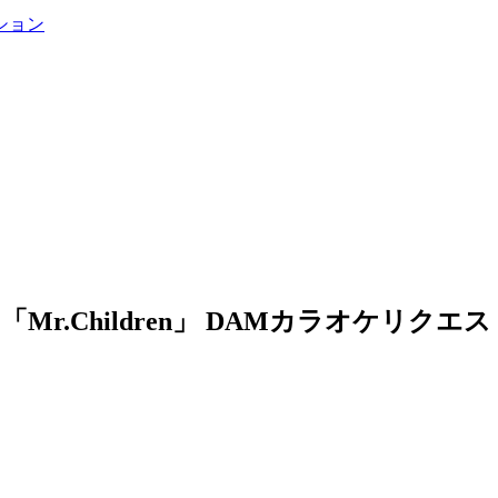
ション
日 「Mr.Children」 DAMカラオケリク