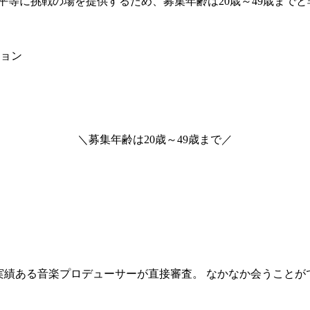
平等に挑戦の場を提供するため、募集年齢は20歳～49歳まで
ョン
＼
募集年齢は
20歳～49歳
まで
／
実績ある音楽プロデューサーが直接審査。 なかなか会うことが