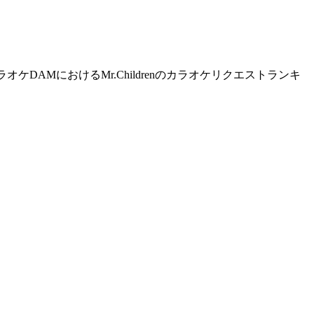
オケDAMにおけるMr.Childrenのカラオケリクエストランキ