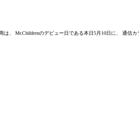
 Mr.Childrenのデビュー日である本日5月10日に、 通信カラ