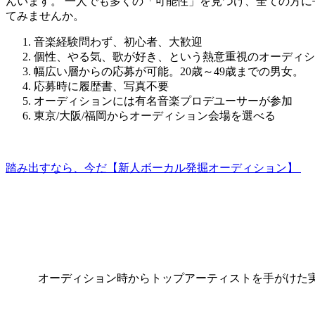
んいます。
一人でも多くの「可能性」を見つけ、全ての方に
てみませんか。
音楽経験問わず、初心者、大歓迎
個性、やる気、歌が好き、という熱意重視のオーディシ
幅広い層からの応募が可能。20歳～49歳までの男女。
応募時に履歴書、写真不要
オーディションには有名音楽プロデユーサーが参加
東京/大阪/福岡からオーディション会場を選べる
踏み出すなら、今だ【新人ボーカル発掘オーディション】
オーディション時からトップアーティストを手がけた