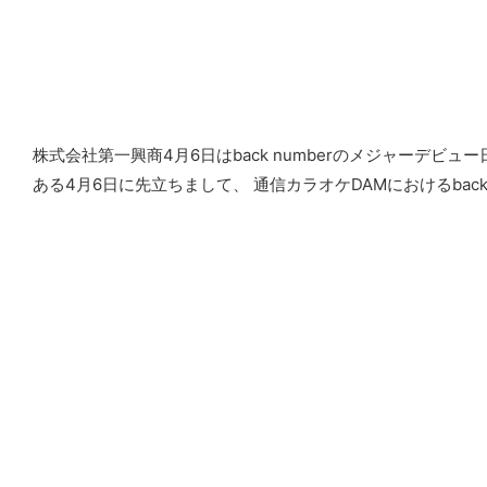
株式会社第一興商4月6日はback numberのメジャーデビュー日
ある4月6日に先立ちまして、 通信カラオケDAMにおけるbac