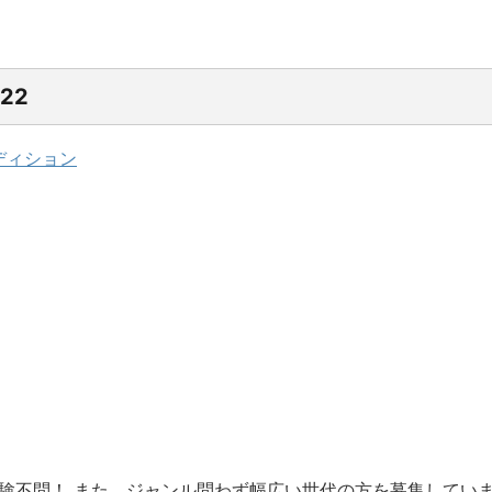
22
ディション
、音楽経験不問！ また、ジャンル問わず幅広い世代の方を募集して