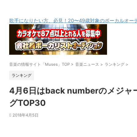
歌手になりたい方、必見！20〜49歳対象のボーカルオー
音楽の情報サイト「Muses」TOP
>
音楽ニュース
>
ランキング
>
ランキング
4月6日はback numberのメ
グTOP30
2018年4月5日