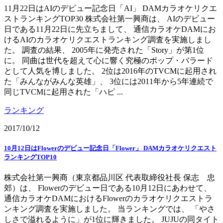
11月22日はAIのデビュー記念日「AI」 DAMカラオケリクエ
ストランキングTOP30 株式会社第一興商は、 AIのデビュー
日である11月22日に先立ちまして、 通信カラオケDAMにお
けるAIのカラオケリクエストランキング調査を実施しまし
た。 調査の結果、 2005年に発売された「Story」が第1位
に。 同曲は世代を超えて心に響く究極のポップ・バラード
として人気を博しました。 2位は2016年のTVCMに起用され
た「みんながみんな英雄」、 3位には2011年から5年連続で
同じTVCMに起用された「ハピ ...
ランキング
2017/10/12
10月12日はFlowerのデビュー記念日「Flower」 DAMカラオケリクエスト
ランキングTOP10
株式会社第一興商（東京都品川区 代表取締役社長 保志 忠
郊）は、 Flowerのデビュー日である10月12日にあわせて、
通信カラオケDAMにおけるFlowerのカラオケリクエストラ
ンキング調査を実施しました。 当ランキングでは、 「やさ
しさで溢れるように」が1位に輝きました。 JUJUの同タイト