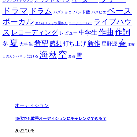
カウントダウン
レファントカシマシ
ドラマ
ベース
ドラム
バンド飯
バズチョコ
パスピエ
ボーカル
ライブハウ
ヤバイTシャツ屋さん
ユーチューバー
ス
作曲
作詞
レコーディング
中学生
レビュー
夏
春
希望
新作
感想
冬
打ち上げ
星野源
大学生
水曜
空
海
秋
雪
泣ける
日のカンパネラ
遊助
オーディション
40代でも歌手オーディションにチャレンジできる？
2022/10/6