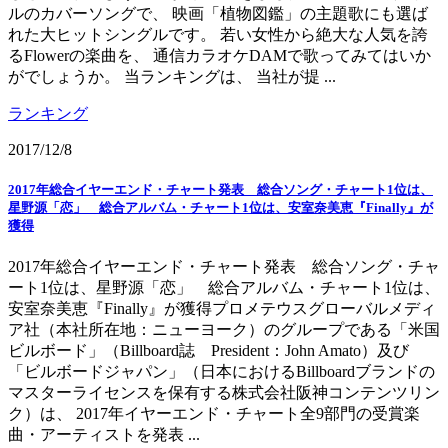
ルのカバーソングで、 映画「植物図鑑」の主題歌にも選ば
れた大ヒットシングルです。 若い女性から絶大な人気を誇
るFlowerの楽曲を、 通信カラオケDAMで歌ってみてはいか
がでしょうか。 当ランキングは、 当社が提 ...
ランキング
2017/12/8
2017年総合イヤーエンド・チャート発表 総合ソング・チャート1位は、
星野源「恋」 総合アルバム・チャート1位は、安室奈美恵『Finally』が
獲得
2017年総合イヤーエンド・チャート発表 総合ソング・チャ
ート1位は、星野源「恋」 総合アルバム・チャート1位は、
安室奈美恵『Finally』が獲得プロメテウスグローバルメディ
ア社（本社所在地：ニューヨーク）のグループである「米国
ビルボード」（Billboard誌 President：John Amato）及び
「ビルボードジャパン」（日本におけるBillboardブランドの
マスターライセンスを保有する株式会社阪神コンテンツリン
ク）は、 2017年イヤーエンド・チャート全9部門の受賞楽
曲・アーティストを発表 ...