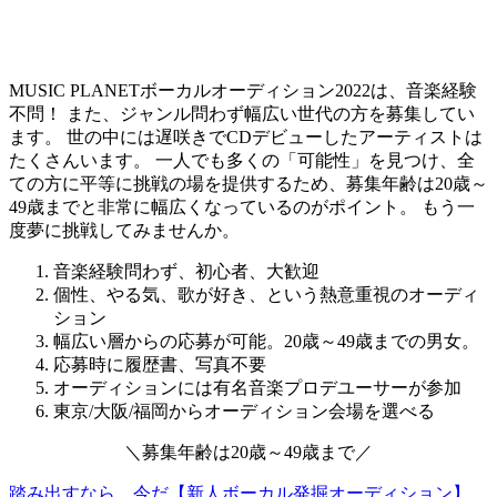
MUSIC PLANETボーカルオーディション2022は、音楽経験
不問！ また、ジャンル問わず幅広い世代の方を募集してい
ます。 世の中には遅咲きでCDデビューしたアーティストは
たくさんいます。
一人でも多くの「可能性」を見つけ、全
ての方に平等に挑戦の場を提供するため、募集年齢は20歳～
49歳までと非常に幅広くなっているのがポイント。
もう一
度夢に挑戦してみませんか。
音楽経験問わず、初心者、大歓迎
個性、やる気、歌が好き、という熱意重視のオーディ
ション
幅広い層からの応募が可能。20歳～49歳までの男女。
応募時に履歴書、写真不要
オーディションには有名音楽プロデユーサーが参加
東京/大阪/福岡からオーディション会場を選べる
＼
募集年齢は
20歳～49歳
まで
／
踏み出すなら、今だ【新人ボーカル発掘オーディション】