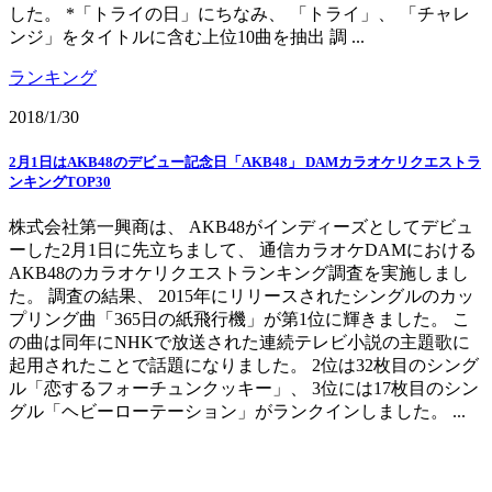
した。 *「トライの日」にちなみ、 「トライ」、 「チャレ
ンジ」をタイトルに含む上位10曲を抽出 調 ...
ランキング
2018/1/30
2月1日はAKB48のデビュー記念日「AKB48」 DAMカラオケリクエストラ
ンキングTOP30
株式会社第一興商は、 AKB48がインディーズとしてデビュ
ーした2月1日に先立ちまして、 通信カラオケDAMにおける
AKB48のカラオケリクエストランキング調査を実施しまし
た。 調査の結果、 2015年にリリースされたシングルのカッ
プリング曲「365日の紙飛行機」が第1位に輝きました。 こ
の曲は同年にNHKで放送された連続テレビ小説の主題歌に
起用されたことで話題になりました。 2位は32枚目のシング
ル「恋するフォーチュンクッキー」、 3位には17枚目のシン
グル「ヘビーローテーション」がランクインしました。 ...