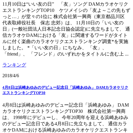
11月10日は“いい友の日” 「友」ソング DAMカラオケリク
エストランキングTOP10 ケツメイシの「友よ～この先もず
っと…」が堂々の1位に 株式会社第一興商（東京都品川区
代表取締役社長 保志 忠郊）は、 11月10日の「いい友の
日」(一般社団法人日本記念日協会認定)に先立ちまして、 通
信カラオケDAMにおける「友」に関連するワードがタイト
ルに付く楽曲のカラオケリクエストランキング調査*を実施
しました。 *「いい友の日」にちなみ、 「友」、
「friend」、 「フレンド」のいずれかをタイトルに含む上 ...
ランキング
2018/4/6
4月8日は浜崎あゆみのデビュー記念日「浜崎あゆみ」 DAMカラオケリク
エストランキングTOP30
4月8日は浜崎あゆみのデビュー記念日「浜崎あゆみ」 DAM
カラオケリクエストランキングTOP30 株式会社第一興商
は、 1998年にデビューし、 今年20周年を迎える浜崎あゆみ
のデビュー記念日である4月8日に先立ちまして、 通信カラ
オケDAMにおける浜崎あゆみのカラオケリクエストランキ