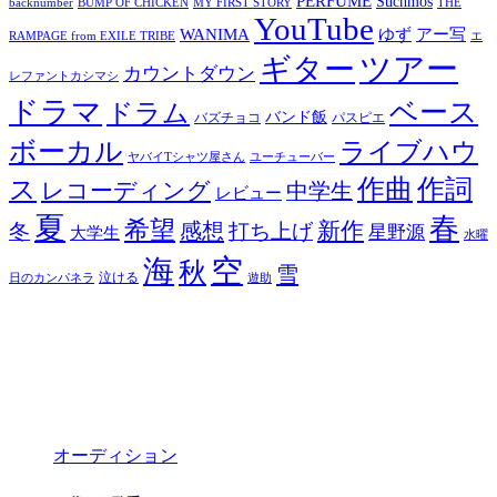
PERFUME
Suchmos
backnumber
BUMP OF CHICKEN
MY FIRST STORY
THE
YouTube
ゆず
アー写
WANIMA
RAMPAGE from EXILE TRIBE
エ
ツアー
ギター
カウントダウン
レファントカシマシ
ドラマ
ベース
ドラム
バンド飯
バズチョコ
パスピエ
ボーカル
ライブハウ
ヤバイTシャツ屋さん
ユーチューバー
ス
作曲
作詞
レコーディング
中学生
レビュー
夏
春
希望
新作
感想
冬
打ち上げ
星野源
大学生
水曜
空
海
秋
雪
泣ける
日のカンパネラ
遊助
オーディション