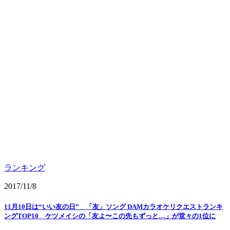
ランキング
2017/11/8
11月10日は“いい友の日” 「友」ソング DAMカラオケリクエストランキ
ングTOP10 ケツメイシの「友よ〜この先もずっと…」が堂々の1位に