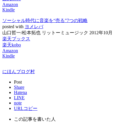
Amazon
Kindle
ソーシャル時代に音楽を“売る”7つの戦略
posted with
ヨメレバ
山口哲一/松本拓也 リットーミュージック 2012年10月
楽天ブックス
楽天kobo
Amazon
Kindle
にほんブログ村
Post
Share
Hatena
LINE
note
URLコピー
この記事を書いた人