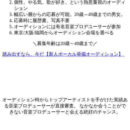
個性、やる気、歌が好き、という熱意重視のオーディ
ション
幅広い層からの応募が可能。20歳～49歳までの男女。
応募時に履歴書、写真不要
オーディションには有名音楽プロデユーサーが参加
東京/大阪/福岡からオーディション会場を選べる
＼
募集年齢は
20歳～49歳
まで
／
踏み出すなら、今だ【新人ボーカル発掘オーディション】
オーディション時からトップアーティストを手がけた実績あ
る音楽プロデューサーが直接審査。 なかなか会うことがで
きない音楽プロデューサーと会える絶好のチャンス。