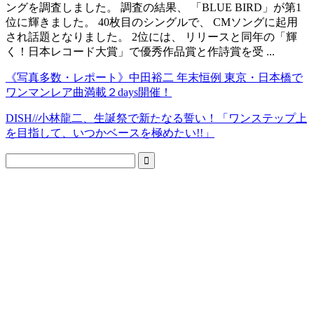
ングを調査しました。 調査の結果、 「BLUE BIRD」が第1
位に輝きました。 40枚目のシングルで、 CMソングに起用
され話題となりました。 2位には、 リリースと同年の「輝
く！日本レコード大賞」で優秀作品賞と作詩賞を受 ...
《写真多数・レポート》中田裕二 年末恒例 東京・日本橋で
ワンマンレア曲満載２days開催！
DISH//小林龍二、生誕祭で新たなる誓い！「ワンステップ上
を目指して、いつかベースを極めたい!!」