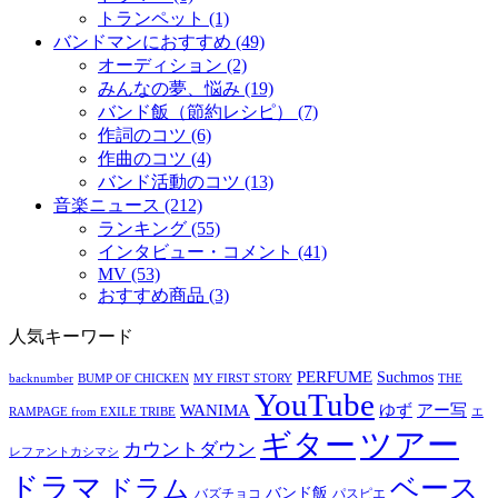
トランペット (1)
バンドマンにおすすめ (49)
オーディション (2)
みんなの夢、悩み (19)
バンド飯（節約レシピ） (7)
作詞のコツ (6)
作曲のコツ (4)
バンド活動のコツ (13)
音楽ニュース (212)
ランキング (55)
インタビュー・コメント (41)
MV (53)
おすすめ商品 (3)
人気キーワード
PERFUME
Suchmos
backnumber
BUMP OF CHICKEN
MY FIRST STORY
THE
YouTube
ゆず
アー写
WANIMA
RAMPAGE from EXILE TRIBE
エ
ツアー
ギター
カウントダウン
レファントカシマシ
ドラマ
ベース
ドラム
バンド飯
バズチョコ
パスピエ