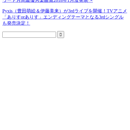
ワード月間最優秀楽曲賞2018年1月度発表〜
Pyxis（豊田萌絵＆伊藤美来）が3rdライブを開催！TVアニメ
「ありすorありす」エンディングテーマとなる3rdシングル
も発売決定！