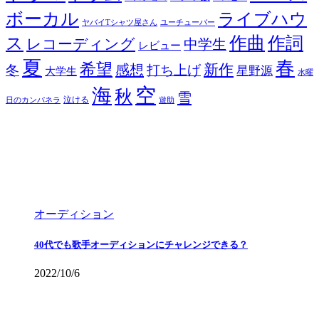
ボーカル
ライブハウ
ヤバイTシャツ屋さん
ユーチューバー
ス
作曲
作詞
レコーディング
中学生
レビュー
夏
春
希望
新作
感想
冬
打ち上げ
星野源
大学生
水曜
空
海
秋
雪
泣ける
日のカンパネラ
遊助
オーディション
40代でも歌手オーディションにチャレンジできる？
2022/10/6