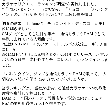
カラオケリクエストランキング調査*を実施しました。
*「バレンタインデー」にちなみ、 「チョコ」、 「バレンタ
イン」のいずれかをタイトルに含む上位10曲を抽出
調査の結果、 Perfumeの「チョコレイト・ディスコ」が第1
位に輝きました。
CMソングとしても注目を集め、 通信カラオケDAMでも長
年親しまれている人気曲です。
2位はBABYMETALのファーストアルバム収録曲「ギミチョ
コ!!」が、
3位にはピノキオP feat.初音ミクが2011年にリリースしたアル
バムの収録曲「腐れ外道とチョコレゐト」がランクインしま
した。
「バレンタイン」ソングを通信カラオケDAMで歌って、 大
切な人へ想いを伝えてみてはいかがでしょうか。
当ランキングは、 当社が提供する通信カラオケDAMの歌唱
度数を集計して算出しました。
DAMは、 全国のカラオケ設置店舗・施設におけるシェア
No.1の業務用通信カラオケ機器です。