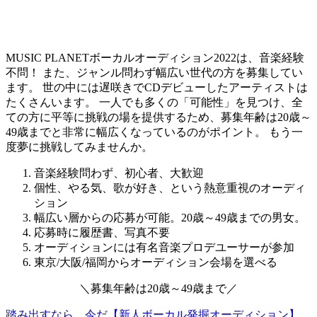
MUSIC PLANETボーカルオーディション2022は、音楽経験
不問！ また、ジャンル問わず幅広い世代の方を募集してい
ます。 世の中には遅咲きでCDデビューしたアーティストは
たくさんいます。
一人でも多くの「可能性」を見つけ、全
ての方に平等に挑戦の場を提供するため、募集年齢は20歳～
49歳までと非常に幅広くなっているのがポイント。
もう一
度夢に挑戦してみませんか。
音楽経験問わず、初心者、大歓迎
個性、やる気、歌が好き、という熱意重視のオーディ
ション
幅広い層からの応募が可能。20歳～49歳までの男女。
応募時に履歴書、写真不要
オーディションには有名音楽プロデユーサーが参加
東京/大阪/福岡からオーディション会場を選べる
＼
募集年齢は
20歳～49歳
まで
／
踏み出すなら、今だ【新人ボーカル発掘オーディション】