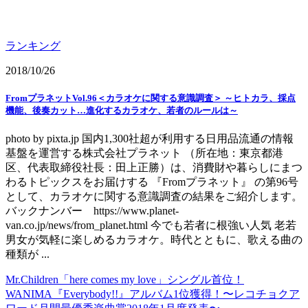
ランキング
2018/10/26
FromプラネットVol.96＜カラオケに関する意識調査＞ ～ヒトカラ、採点
機能、後奏カット…進化するカラオケ、若者のルールは～
photo by pixta.jp 国内1,300社超が利用する日用品流通の情報
基盤を運営する株式会社プラネット （所在地：東京都港
区、代表取締役社長：田上正勝）は、消費財や暮らしにまつ
わるトピックスをお届けする 『Fromプラネット』 の第96号
として、カラオケに関する意識調査の結果をご紹介します。
バックナンバー https://www.planet-
van.co.jp/news/from_planet.html 今でも若者に根強い人気 老若
男女が気軽に楽しめるカラオケ。時代とともに、歌える曲の
種類が ...
Mr.Children「here comes my love」シングル首位！
WANIMA『Everybody!!』アルバム1位獲得！〜レコチョクア