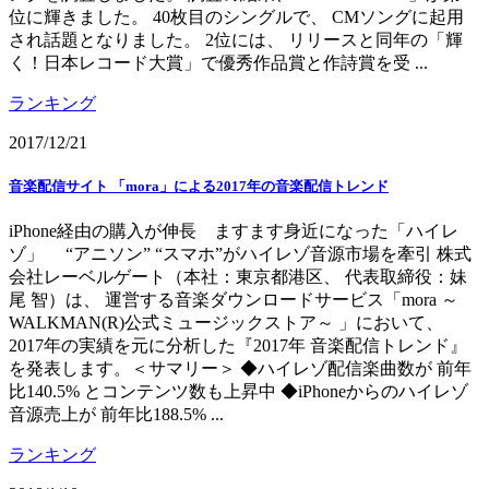
位に輝きました。 40枚目のシングルで、 CMソングに起用
され話題となりました。 2位には、 リリースと同年の「輝
く！日本レコード大賞」で優秀作品賞と作詩賞を受 ...
ランキング
2017/12/21
音楽配信サイト 「mora」による2017年の音楽配信トレンド
iPhone経由の購入が伸長 ますます身近になった「ハイレ
ゾ」 “アニソン” “スマホ”がハイレゾ音源市場を牽引 株式
会社レーベルゲート（本社：東京都港区、 代表取締役：妹
尾 智）は、 運営する音楽ダウンロードサービス「mora ～
WALKMAN(R)公式ミュージックストア～ 」において、
2017年の実績を元に分析した『2017年 音楽配信トレンド』
を発表します。＜サマリー＞ ◆ハイレゾ配信楽曲数が 前年
比140.5% とコンテンツ数も上昇中 ◆iPhoneからのハイレゾ
音源売上が 前年比188.5% ...
ランキング