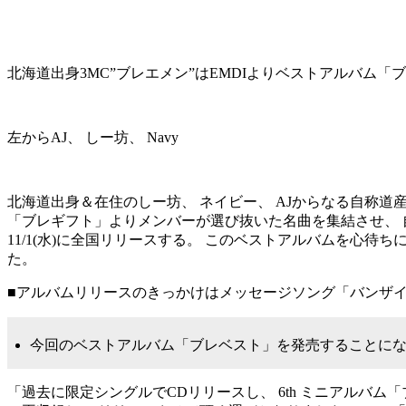
北海道出身3MC”ブレエメン”はEMDIよりベストアルバム「
左からAJ、 しー坊、 Navy
北海道出身＆在住のしー坊、 ネイビー、 AJからなる自称道産子
「ブレギフト」よりメンバーが選び抜いた名曲を集結させ、 
11/1(水)に全国リリースする。 このベストアルバムを心
た。
■アルバムリリースのきっかけはメッセージソング「バンザイ」。 
今回のベストアルバム「ブレベスト」を発売することに
「過去に限定シングルでCDリリースし、 6th ミニアルバ