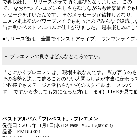
で再収録し、 リリースさせて頂く運びとなりました。 この
で、 なおかつブレエメンらしさを残しながらも音楽業界でも
ッセージを頂いたんです。 そのメッセージが後押しとなり、 も
エメン史上初のパワープレイでもあったのでみんなで涙流しな
当に良いベストアルバムに仕上がりました。 是非楽しみにし
■リリース後は、 全国でインストアライブ、 ワンマンライ
ブレエメンの良さはどんなところですか。
「とにかくブレエメンは、 現場主義なんです。 私が言うのも
その姿勢と決して飾ることのない人間らしさが本当に伝わってく
ご挨拶でもステージと変わらないそのスタイルは、 メンバー
す。 ですから少しでも気になった方は、 まずはLIVEを見
ベストアルバム「ブレベスト」/ ブレエメン
発売日：2017年11月1日(水) Release ￥2.315(tax out)
品番：EMDI-0021