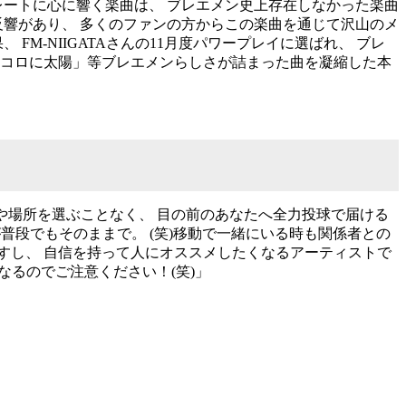
レートに心に響く楽曲は、 ブレエメン史上存在しなかった楽曲
反響があり、 多くのファンの方からこの楽曲を通じて沢山のメ
M-NIIGATAさんの11月度パワープレイに選ばれ、 ブレ
ココロに太陽」等ブレエメンらしさが詰まった曲を凝縮した本
人や場所を選ぶことなく、 目の前のあなたへ全力投球で届ける
普段でもそのままで。 (笑)移動で一緒にいる時も関係者との
すし、 自信を持って人にオススメしたくなるアーティストで
なるのでご注意ください！(笑)」