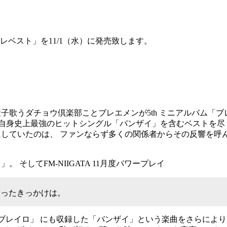
ブレベスト」を11/1（水）に発売致します。
歌うダチョウ倶楽部ことブレエメンが5th ミニアルバム「ブレオト
自身史上最強のヒットシングル「バンザイ」を含むベストを尽
待ちにしていたのは、 ファンならず多くの関係者からその反響を呼
そしてFM-NIIGATA 11月度パワープレイ
なったきっかけは。
ム「ブレイロ」 にも収録した「バンザイ」という楽曲をさらに