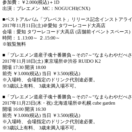
参加費：￥2.000(税込)＋1D
出演：ブレエメン MC：NOGUCHI(CNX)
■ベストアルバム「ブレベスト」リリース記念インストアラ
2017年11月11日(土)＠愛知 タワーレコード大高店
会場：愛知 タワーレコード大高店 (店舗前イベントスペース)
時間：１.13:00～ ２.15:00～
※観覧無料
■「ブレエメン道産子魂十番勝負～その7～“なまらわやだべさ下半
2017年11月18日(土) 東京場所＠渋谷 RUIDO K2
開場 17:30 開演 18:00
前売 ￥3.000(税込) 当日 ￥3.500(税込)
※入場時、 会場指定のドリンク代別途必要。
※3歳以上有料、 3歳未満入場不可。
■「ブレエメン道産子魂十番勝負～その7～“なまらわやだべさ下半
2017年11月23日(木・祝) 北海道場所＠札幌 cube garden
開場 16:00 開演 16:30
前売 ￥3.000(税込) 当日 ￥3.500(税込)
※入場時、 会場指定のドリンク代別途必要。
※3歳以上有料、 3歳未満入場不可。