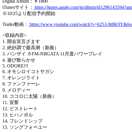
Digital Album：￥1800
iTunesサイト：
https://itunes.apple.com/jp/album/id1296143594?ap
※10/25より配信予約開始
Trailer動画：
https://www.youtube.com/watch?v=6253-9t8K9Y&fea
<収録内容>
1. 開会宣言ざます
2. 絶好調で最高潮（新曲）
3. バンザイ ※FM-NIIGATA 11月度パワープレイ
4. 遊び散らかせ
5. ODORE!!!
6. オモシロイコトサガシ
7. オレンジライト
8. ファンファーレ
9. メロディー
10. ココロに太陽（新曲）
11. 宣誓
12. どストレート
13. ヒハノボル
14. フレンドシップ
15. ソングフォーユー