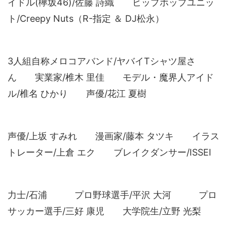
イドル(欅坂46)/佐藤 詩織 ヒップホップユニッ
ト/Creepy Nuts（R-指定 ＆ DJ松永）
3人組自称メロコアバンド/ヤバイTシャツ屋さ
ん 実業家/椎木 里佳 モデル・魔界人アイド
ル/椎名 ひかり 声優/花江 夏樹
声優/上坂 すみれ 漫画家/藤本 タツキ イラス
トレーター/上倉 エク ブレイクダンサー/ISSEI
力士/石浦 プロ野球選手/平沢 大河 プロ
サッカー選手/三好 康児 大学院生/立野 光梨