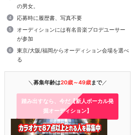
の男女。
応募時に履歴書、写真不要
オーディションには有名音楽プロデユーサー
が参加
東京/大阪/福岡からオーディション会場を選べ
る
＼
募集年齢は
20歳～49歳
まで
／
踏み出すなら、今だ【新人ボーカル発
掘オーディション】