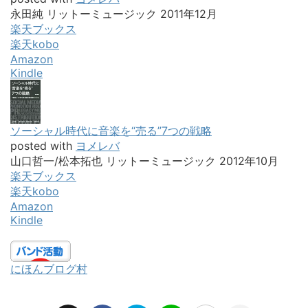
Kindle
にほんブログ村
この記事を書いた人
Muses - 最新音楽ニュースまとめ
最新の音楽ニュースをピックアップ！ 邦楽ロ
ック、インディーズ、洋楽、たまには演歌ま
で、日本の音楽シーンの今をお届けします。
-
ライブレポート
-
欅坂46
,
バンド
,
ヤバイTシャツ屋さん
,
リリース
,
夢
,
限定
,
大学生
,