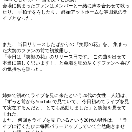
会場に集まったファンはメンバーと一緒に声を合わせて歌っ
たり、 手拍子ををしたり、 終始アットホームな雰囲気のラ
イブとなった。
また、 当日リリースしたばかりの『笑顔の花』を、 集まっ
た大勢のファンの前で初披露し、
「今日は『笑顔の花』のリリース日です。 この曲を出せて
本当に嬉しく思います！」と会場を埋め尽くすファンへ喜び
の気持ちを語った。
姉妹で初めてライブを見に来たという20代の女性二人組は、
「ずっと前からYouTubeで見ていて、 今日初めてライブを見
て実在するんだと、 とても感動しました」と笑顔を見せて
くれた。
また、 何回もライブを見ているという20代の男性は、 「ラ
イブに行くたびに毎回パワーアップしていて全然飽きませ