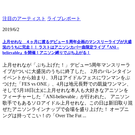
注目のアーティスト
ライブレポート
2019/6/2
上月せれな ４ヶ月に渡るデビュー５周年企画のマンスリーライブが大盛
況のうちに完走！！ ラストはアニソンカバー曲限定ライブ『ANI –
believable』を開催！アニソン縛りでぶち上がる！
上月せれなが「ぶち上げた！」デビュー5周年マンスリーラ
イブがついに大盛況のうちに終了した。 2月のバレンタイン
イベントから始まり、3月はアイドルフェスにワンマンをぶ
つけた「FES vs ONE」、4月は地元長野での凱旋ワンマン、
そして5月18日(土)に上月せれな本人も大好きなアニソンを
フィーチャーした「ANI-believable」が行われた。 アニソン
歌手でもあるソロアイドル上月せれな。この日は新旧取り混
ぜたアニソンラインナップで会場を盛り上げた！ オープニ
ングは持ってこい！の「Over The Fut ...