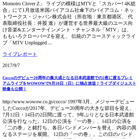
Momoiro Clover Z」 ライブの模様はMTVと「スカパー! 4K総
合」にて1月放送米国バイアコム社傘下のバイアコム・ネッ
トワークス・ジャパン株式会社（所在地：東京都港区、 代
表取締役社長：井股 進）が運営する世界最大級のユース向
け音楽&エンターテインメント・チャンネル「MTV」は、
ももいろクローバーZを迎え、 伝統のアコースティックライ
ブ「MTV Unplugged ...
ライブレポート
2017/9/7
Coccoのデビュー20周年の集大成となる日本武道館での2夜に渡るプレミ
アムライブをWOWOWで9月10日（日）に独占放送！ライブダイジェスト
映像も公開！
http://www.wowow.co.jp/cocco/ 1997年3月、メジャーデビュー
したCoccoが2017年、デビュー20周年の大きな節目を迎え、
7月12日・14日の2日間に渡って、9年ぶりとなる日本武道館
公演を行なった。12日の公演を「一の巻」、14日の公演を
「二の巻」と銘打ち、各日バンドメンバーを替え、内容の異
なるステージを展開。 12日の「一の巻」。この日のバンド