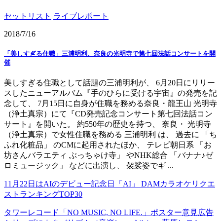
セットリスト
ライブレポート
2018/7/16
「美しすぎる住職」三浦明利、奈良の光明寺で第七回法話コンサートを開
催
美しすぎる住職として話題の三浦明利が、 6月20日にリリー
スしたニューアルバム『手のひらに受ける宇宙』の発売を記
念して、 7月15日に自身が住職を務める奈良・龍王山 光明寺
（浄土真宗）にて『CD発売記念コンサート第七回法話コン
サート』を開いた。 約550年の歴史を持つ、 奈良・ 光明寺
（浄土真宗）で女性住職を務める 三浦明利 は、 過去に 「ち
ふれ化粧品」 のCMに起用されたほか、 テレビ朝日系 「お
坊さんバラエティ ぶっちゃけ寺」 やNHK総合 「バナナ♪ゼ
ロミュージック」 などに出演し、 袈裟姿でギ ...
11月22日はAIのデビュー記念日「AI」 DAMカラオケリクエ
ストランキングTOP30
タワーレコード「NO MUSIC, NO LIFE.」ポスター意見広告