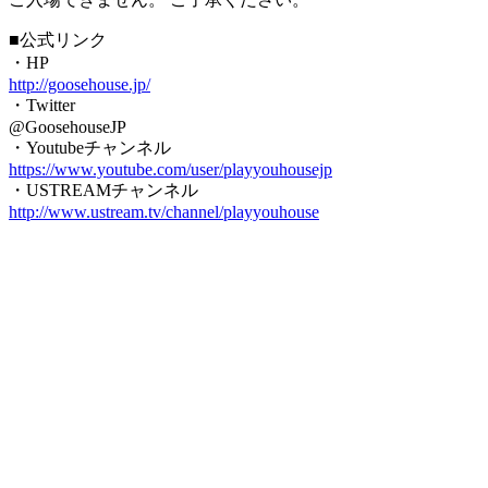
■公式リンク
・HP
http://goosehouse.jp/
・Twitter
@GoosehouseJP
・Youtubeチャンネル
https://www.youtube.com/user/playyouhousejp
・USTREAMチャンネル
http://www.ustream.tv/channel/playyouhouse