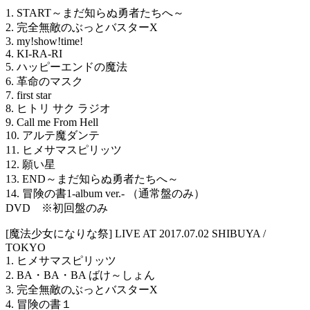
1. START～まだ知らぬ勇者たちへ～
2. 完全無敵のぶっとバスターX
3. my!show!time!
4. KI-RA-RI
5. ハッピーエンドの魔法
6. 革命のマスク
7. first star
8. ヒトリ サク ラジオ
9. Call me From Hell
10. アルテ魔ダンテ
11. ヒメサマスピリッツ
12. 願い星
13. END～まだ知らぬ勇者たちへ～
14. 冒険の書1-album ver.- （通常盤のみ）
DVD ※初回盤のみ
[魔法少女になりな祭] LIVE AT 2017.07.02 SHIBUYA /
TOKYO
1. ヒメサマスピリッツ
2. BA・BA・BA ばけ～しょん
3. 完全無敵のぶっとバスターX
4. 冒険の書１