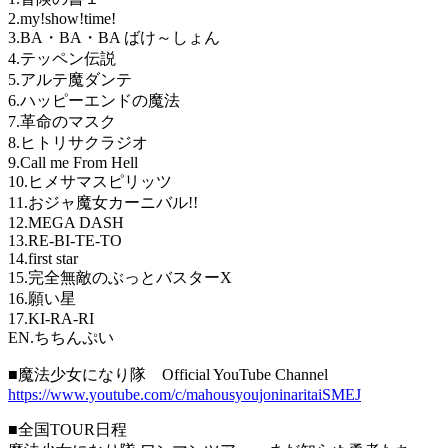
2.my!show!time!
3.BA・BA・BA ばけ～しょん
4.テッペン伝説
5.アルテ魔ダンテ
6.ハッピーエンドの魔法
7.革命のマスク
8.ヒトリサクラジオ
9.Call me From Hell
10.ヒメサマスピリッツ
11.おジャ魔女カーニバル!!
12.MEGA DASH
13.RE-BI-TE-TO
14.first star
15.完全無敵のぶっとバスターX
16.願い星
17.KI-RA-RI
EN.ちちんぷい
■魔法少女になり隊 Official YouTube Channel
https://www.youtube.com/c/mahousyoujoninaritaiSMEJ
■全国TOUR日程