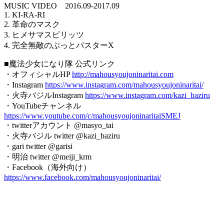
MUSIC VIDEO 2016.09-2017.09
1. KI-RA-RI
2. 革命のマスク
3. ヒメサマスピリッツ
4. 完全無敵のぶっとバスターX
■魔法少女になり隊 公式リンク
・オフィシャルHP
http://mahousyoujoninaritai.com
・Instagram
https://www.instagram.com/mahousyoujoninaritai/
・火寺バジルInstagram
https://www.instagram.com/kazi_baziru
・YouTubeチャンネル
https://www.youtube.com/c/mahousyoujoninaritaiSMEJ
・twitterアカウント @masyo_tai
・火寺バジル twitter @kazi_baziru
・gari twitter @garisi
・明治 twitter @meiji_krm
・Facebook（海外向け）
https://www.facebook.com/mahousyoujoninaritai/