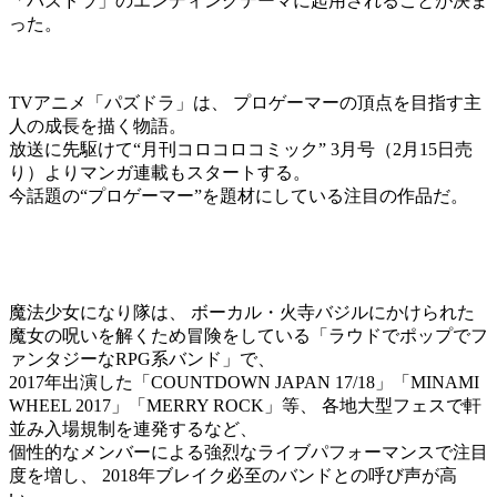
「パズドラ」のエンディングテーマに起用されることが決ま
った。
TVアニメ「パズドラ」は、 プロゲーマーの頂点を目指す主
人の成長を描く物語。
放送に先駆けて“月刊コロコロコミック” 3月号（2月15日売
り）よりマンガ連載もスタートする。
今話題の“プロゲーマー”を題材にしている注目の作品だ。
魔法少女になり隊は、 ボーカル・火寺バジルにかけられた
魔女の呪いを解くため冒険をしている「ラウドでポップでフ
ァンタジーなRPG系バンド」で、
2017年出演した「COUNTDOWN JAPAN 17/18」「MINAMI
WHEEL 2017」「MERRY ROCK」等、 各地大型フェスで軒
並み入場規制を連発するなど、
個性的なメンバーによる強烈なライブパフォーマンスで注目
度を増し、 2018年ブレイク必至のバンドとの呼び声が高