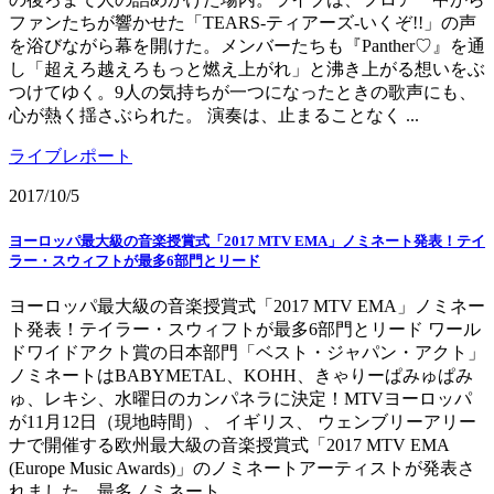
ファンたちが響かせた「TEARS-ティアーズ-いくぞ!!」の声
を浴びながら幕を開けた。メンバーたちも『Panther♡』を通
し「超えろ越えろもっと燃え上がれ」と沸き上がる想いをぶ
つけてゆく。9人の気持ちが一つになったときの歌声にも、
心が熱く揺さぶられた。 演奏は、止まることなく ...
ライブレポート
2017/10/5
ヨーロッパ最大級の音楽授賞式「2017 MTV EMA」ノミネート発表！テイ
ラー・スウィフトが最多6部門とリード
ヨーロッパ最大級の音楽授賞式「2017 MTV EMA」ノミネー
ト発表！テイラー・スウィフトが最多6部門とリード ワール
ドワイドアクト賞の日本部門「ベスト・ジャパン・アクト」
ノミネートはBABYMETAL、KOHH、きゃりーぱみゅぱみ
ゅ、レキシ、水曜日のカンパネラに決定！MTVヨーロッパ
が11月12日（現地時間）、 イギリス、 ウェンブリーアリー
ナで開催する欧州最大級の音楽授賞式「2017 MTV EMA
(Europe Music Awards)」のノミネートアーティストが発表さ
れました。最多ノミネート ...