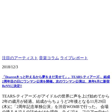
注目のアーティスト
音楽コラム
ライブレポート
2018/12/3
「Dearestきっと叶えるから夢をまだ見せて」。TEARS-ティアーズ-、結成
2周年目の日にワンマン公演を開催。次のワンマン公演は、来年6月に新宿
ReNYに決定!!
TEARS-ティアーズ-がアイドルの世界に声を上げ始めてから
2年の歳月が経過。結成からちょうど2年後となる11月29日
(木)に「2周年記念単独公演」を渋谷WOMBで行った。 会場
の後ろまで人の詰めかけた場内。ライブは、フロアー中から