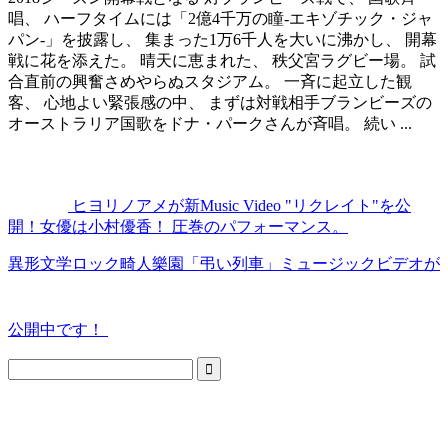
唱、 ハーフタイムには「2億4千万の瞳-エキゾチック・ジャ
パン-」を披露し、 集まった1万6千人を大いに沸かし、 開幕
戦に花を添えた。 晴天に恵まれた、 秩父宮ラグビー場。 試
合直前の興奮さめやらぬスタジアム。 一斉に起立した観
客、 心地よい緊張感の中、 まずは対戦相手ブランビーズの
オーストラリア国歌をドナ・パークさんが斉唱。 続い ...
ヒヨリノアメが新Music Video "リクレイト"を公
開！女優は小村優香！ 圧巻のパフォーマンス。
異形文学ロック畸人樂園「弔い列車」ミュージックビデオが
公開中です！