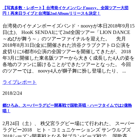
【写真多数・レポート】台湾発イケメンバンドnoovy、全国ツアー大団
円！再来日ライブと台湾版2nd Albumリリースも決定！
台湾発のイケメンボーイズバンド・noovyが本日2018年9月15
日(土)、 HooK SENDAIにて2nd全国ツアー「LION DANCE
～ぬびが舞う～」のツアーファイナルを迎えた。 先月
2018年8月31日(金)に開催された渋谷クラブクアトロ公演を
皮切りに6都市6公演の全国ツアーを開催してきたが、 2018
年3月に開催した東名阪ツアーから大きく成長した4人の姿を
各地のファンに届けることができたツアーとなった。 今回
のツアーでは、 noovy4人が獅子舞に扮し登場したり、 ...
ライブレポート
2018/2/24
郷ひろみ、スーパーラグビー開幕戦で国歌斉唱・ハーフタイムでは2億熱
唱！
2月24日（土）、 秩父宮ラグビー場にて行われた、 スーパー
ラグビー2018 ヒト・コミュニケーションズ サンウルブズ
2018シーズン開幕戦となる 対ブランビーズ戦で、 国歌斉