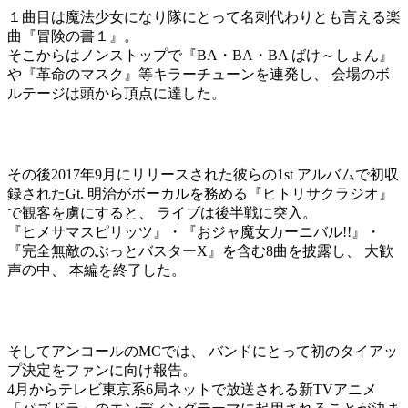
１曲目は魔法少女になり隊にとって名刺代わりとも言える楽
曲『冒険の書１』。
そこからはノンストップで『BA・BA・BA ばけ～しょん』
や『革命のマスク』等キラーチューンを連発し、 会場のボ
ルテージは頭から頂点に達した。
その後2017年9月にリリースされた彼らの1st アルバムで初収
録されたGt. 明治がボーカルを務める『ヒトリサクラジオ』
で観客を虜にすると、 ライブは後半戦に突入。
『ヒメサマスピリッツ』・『おジャ魔女カーニバル!!』・
『完全無敵のぶっとバスターX』を含む8曲を披露し、 大歓
声の中、 本編を終了した。
そしてアンコールのMCでは、 バンドにとって初のタイアッ
プ決定をファンに向け報告。
4月からテレビ東京系6局ネットで放送される新TVアニメ