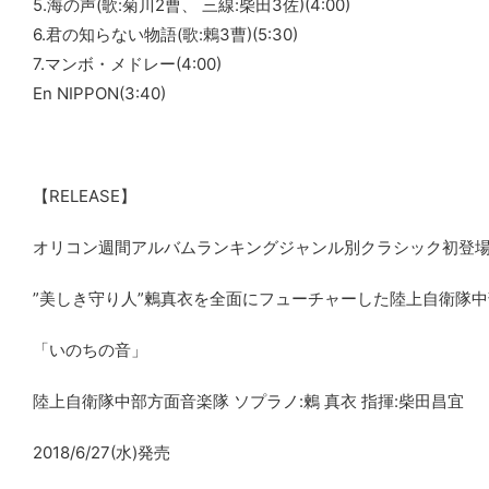
5.海の声(歌:菊川2曹、 三線:柴田3佐)(4:00)
6.君の知らない物語(歌:鶇3曹)(5:30)
7.マンボ・メドレー(4:00)
En NIPPON(3:40)
【RELEASE】
オリコン週間アルバムランキングジャンル別クラシック初登場一位
”美しき守り人”鶫真衣を全面にフューチャーした陸上自衛隊中
「いのちの音」
陸上自衛隊中部方面音楽隊 ソプラノ:鶫 真衣 指揮:柴田昌宜
2018/6/27(水)発売