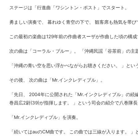
ステージは「行進曲「ワシントン・ポスト」でスタート。
勇ましい演奏で、 暮れゆく青空の下で、 観客席も熱気を帯び
この最初の楽曲は129年前の作曲者スーザが作曲した頃の構成で
次の曲は「コーラル・ブルー」。 「沖縄民謡「谷茶前」の主
「沖縄の青い空を思い浮かべながらお聴きください。 」とい
その後、 次の曲は「Mr.インクレディブル」。
「先日、 2004年に公開された「Mr.インクレディブル」の
巻昌広2尉(39)が指揮します。 」という司会の紹介で八巻隊
「Mr.インクレディブル」を演奏。
「続いてはauのCM曲です。 この曲では三線が入ります。 