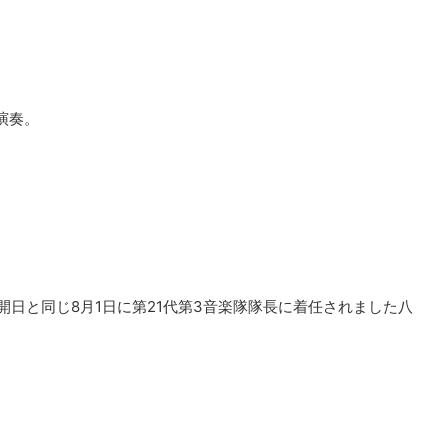
演奏。
開日と同じ8月1日に第21代第3音楽隊隊長に着任されました八