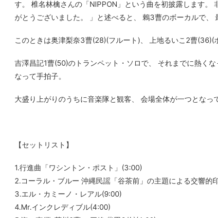
す。 椎名林檎さんの「NIPPON」という曲を初披露します
がとうございました。 」と述べると、 鶇3曹のボーカルで、 
このときは奥津梨奈3曹(28)(フルート)、 上地るいこ2曹(36
吉澤昌記1曹(50)のトランペット・ソロで、 それまでに熱
なって手拍子。
大盛り上がりのうちに音楽隊と観客、 会場全体が一つとなっ
【セットリスト】
1.行進曲「ワシントン・ポスト」(3:00)
2.コーラル・ブルー 沖縄民謡「谷茶前」の主題による交響的印象(
3.エル・カミーノ・レアル(9:00)
4.Mr.インクレディブル(4:00)