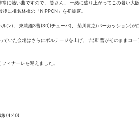
。 非常に熱い曲ですので、 皆さん、 一緒に盛り上がってこの暑い
最後に椎名林檎の「NIPPON」を初披露。
)(ホルン)、 東慧維3曹(30)(チューバ)、 菊川貴之(パーカッシ
くなっていた会場はさらにボルテージを上げ、 吉澤1曹がそのままコ
てフィナーレを迎えました。
4:40)