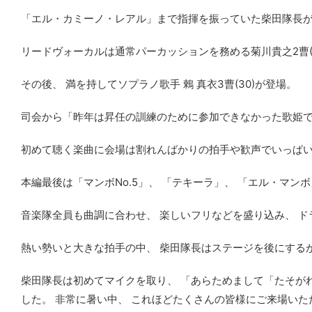
「エル・カミーノ・レアル」まで指揮を振っていた柴田隊長が
リードヴォーカルは通常パーカッションを務める菊川貴之2曹(
その後、 満を持してソプラノ歌手 鶇 真衣3曹(30)が登場。
司会から「昨年は昇任の訓練のために参加できなかった歌姫です。
初めて聴く楽曲に会場は割れんばかりの拍手や歓声でいっぱ
本編最後は「マンボNo.5」、 「テキーラ」、 「エル・マ
音楽隊全員も曲調に合わせ、 楽しいフリなどを盛り込み、 
熱い勢いと大きな拍手の中、 柴田隊長はステージを後にする
柴田隊長は初めてマイクを取り、 「あらためまして「たそがれ
した。 非常に暑い中、 これほどたくさんの皆様にご来場いた