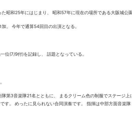
た昭和25年にはじまり、 昭和57年に現在の場所である大阪城公園
加。 今年で通算54回目の出演となる。
位(7/9付)を記録し、 話題となっている。
ス。
衛隊第3音楽隊21名とともに、 まるクリーム色の制服でステージ上
です。 めったに見られない合同演奏です。 指揮は中部方面音楽隊・