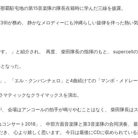
那覇駐屯地の第15音楽隊の隊長在籍時に学んだ三線を披露。
39)が務め、 静かなメロディーにも沖縄らしい旋律を伴った熱い
 」と紹介され、 再度、 柴田隊長の指揮のもと、 supercel
いとなった。
ンボ」、 「エル・クンバンチェロ」と4曲続けての「マンボ・メドレ
ドラマティックなクライマックスを演出。
が、 会場はアンコールの拍手が鳴りやむことはなく、 柴田隊長は
コンサート2018」、 中部方面音楽隊と第3音楽隊の合同演奏、 
だき、 心より嬉しく思います。 今日は最後にCDに収められてい