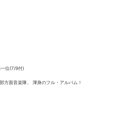
(7/9付)
部方面音楽隊、 渾身のフル・アルバム！