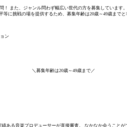
楽経験不問！ また、ジャンル問わず幅広い世代の方を募集していま
平等に挑戦の場を提供するため、募集年齢は20歳～49歳まで
ョン
＼
募集年齢は
20歳～49歳
まで
／
実績ある音楽プロデューサーが直接審査。 なかなか会うことが