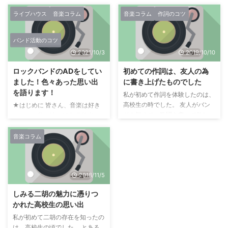
と思ったら、多くの人達に伝えよ
奏する曲に納得できるかのどちら
うとするよりも、誰か一人を意識
かです。 やっぱりバンドを長く
ライブハウス
音楽コラム
音楽コラム
作詞のコツ
して書く方が、より相手に伝わり
続けるには多くの曲が必要で、そ
やすくなります。 それは、恋愛
のためにはバンドの全員もしくは
バンド活動のコツ
の歌でもそうですし、家族の歌、
2人以上が作曲できるのが望まし
2021/10/3
2019/10/10
人生の歌でも同じです。 よほど
いです。 一からの作曲ではなく
能力が高い人でない限り、全ての
ても、アレンジが上手いとか、独
ロックバンドのADをしてい
初めての作詞は、友人の為
人に訴える歌詞を書くのは難しい
特なギターソロを入れられるな
ました！色々あった思い出
に書き上げたものでした
と私は思っています。 ですか
ど、曲を華やかにする能力でもか
を語ります！
ら、まずはペルソナを決定してか
まいません。 それが叶わないの
私が初めて作詞を体験したのは、
ら作成してみてはいかがでしょう
なら、最低限曲を持ってきた人間
高校生の時でした。 友人がバン
★はじめに 皆さん、音楽は好き
か？ 私が歌詞を書くときは、こ
を褒めたたえるなど、曲作りが円
ドを初めて、歌詞を書いて欲しい
ですか？私は特に90年代後半～
のようにしてながら書いていま
滑にすすませる努力が必要です。
と頼まれた事がキッカケでした。
2000年代初頭にヒットした日本
す。 多くの場合は、人生を歌う
正直作曲作業は過酷で、かつ孤独
私は詞を書くのが好きで、趣味で
のロックバンドが大好きです。
音楽コラム
もの ...
な作業になりがちです。 そのた
書いては友人に見せたり、授業で
そのときが中高生時代なので、ま
...
発表していたからだと思うのです
さしく直撃世代ですね！ 特に黒
が、作詞というのは初めての体験
夢やラルクアンシエル、GLAY、
2018/11/5
だったので、かなり緊張しまし
ちょっと時代は遡りますがX
た。 友人が作曲した曲をテープ
JAPANなどがまさしく私の音楽
しみる二胡の魅力に憑りつ
に入れてもらい、一日中聴いてい
のコアです。 あとアニソンも好
かれた高校生の思い出
ました。 ですが、最初はなかな
きで、水樹奈々さんや
かイメージが浮かばずに、もしか
T.M.Revolution(西川貴教さん)も
私が初めて二胡の存在を知ったの
したら無理なのかもしれないと、
好きです。 そんな私ですが、15
は、高校生の頃でした。 とある