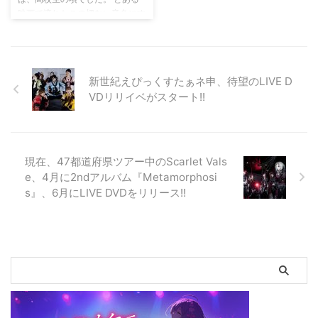
諦めかけた時に、唐突にイメージ
年ほど昔、とあるバンドのADを
映画で流れたこの切ない音色にす
が浮かんできました。 そして、
していました！その体験について
っかりはまってしまい虜になりま
一度イメージが浮かぶと、次々と
書いていきます！ ★きっかけ 私
した。 いつか私も弾けるように
...
には学生時代、同 ...
なりたい。 そんな夢が叶ったの
は20歳を超えた頃でした。 たっ
新世紀えぴっくすたぁネ申、待望のLIVE D
た二本の弦を操り、色々な音を奏
VDリリイベがスタート!!
でる二胡。はじめて目の前で先生
が弾くのを聞いたときは、理由も
なく涙が溢れていました。 それ
まで、胸の中にずっと溜まってい
た辛かったこと悔しかったこと
現在、47都道府県ツアー中のScarlet Vals
が、一気に外に出てきたのです。
e、4月に2ndアルバム『Metamorphosi
二胡のビブラートは、まるで人が
s』、6月にLIVE DVDをリリース!!
歌っているかのように感じます。
そして、何も語らないのに、 ...