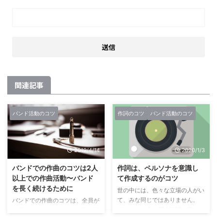
関連記事
バンド活動のコツ
作詞のコツ
バンド活動のコツ
2019/4/14
2020/1/3
バンドでの作曲のコツは2人
作詞は、ペルソナを意識し
以上での作曲活動〜バンド
て作成するのがコツ
を長く続けるために
世の中には、色々な立場の人がい
て、みな同じではありません。
バンドでの作曲のコツは、全員が
ですから、心に響く歌詞を書こう
作曲できるか、もしくは全員が演