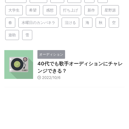
大学生
希望
感想
打ち上げ
新作
星野源
春
水曜日のカンパネラ
泣ける
海
秋
空
遊助
雪
オーディション
40代でも歌手オーディションにチャレ
ンジできる？
2022/10/6