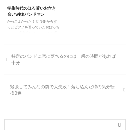
て、中学生の時にギターの松本孝
ンドグループを組んでいました。
コミュニケーションを重視してお
為に、なかなか歌詞が浮かんでこ
弘さんのラジオでイングヴェイ・
私のバンドグループは比較的仲が
学生時代のほろ苦いお付き
音楽コラム
バンド活動のコツ
り、どちらかといえばインフルエ
ないという場合もあるのです。
マルムスティーンの「Far
良く、大学入学当初に組んだバン
合いwithバンドマン
ンサーとなった人がその地位を継
そんな時には、一度すべてのイメ
Beyond The Sun」を聴いてクラ
ドは、卒業までの４年間、特に大
かっこよかった！ 幼少期からず
続することに適しているといえま
ージを白紙に戻す事で、新しいイ
シック音楽に影響を受けたものす
きないざこざもなく続きました。
っとピアノを習っていたおぼっち
す。 一方でInstagramは写真が画
メージが浮かんでくる場合もあり
ごい速さに衝撃を受けてギターに
今回はそんな経験から、仲良く長
ゃん。 発表会でクラシックを弾
像でのコミュニケーションがメイ
ます。 そして、一度作詞作業か
目覚めました。 ギターの素晴ら
く続くバンドにするための２つの
く姿はどこから見ても好青年。
ンですので、文字で自分の考 ...
ら離れてみる事も必要です。 海
しいところは、譜面では表せない
秘訣を紹介します。 バンド内で
一方、バンドで長髪を振り乱しな
外の写真集を見たり、行った事の
ような微妙なニュアンスを表現で
恋愛をしないこと 仲良く長く続
がら低く構えたギターを弾きつつ
...
きることだと思います。 プレイ
くバンドにするための秘訣、１つ
特定のバンドに恋に落ちるのには一瞬の時間があれば
歌う姿はどこか冷めた感じがし
ヤーそれぞれで違うヴィブラート
目はバンド内で恋愛をしないこと
十分
て、自分の彼ながら、素敵！と毎
の揺れ幅や速さが、メロディーを
です。 男女のバンドグループで
回思っていました。 大抵の楽器
完結させ感動的に仕上げるのが素
よくあるのが、バンド内恋愛で
はこなせるし、作詞作曲も出来る
晴らしいところ ...
す。このバンド内恋愛は非常に ...
しと、鼻高々で学祭に見に行って
いたものです。 これまで自分が
緊張してみんなの前で大失敗！落ち込んだ時の気分転
聴いていたものに加え、彼と付き
換3選
合ったことで、より間口が広がり
ました。 ロックをやるなら原点
知らないと的に、誰もが遡って有
名なクラシックロック等を聴いて
い ...