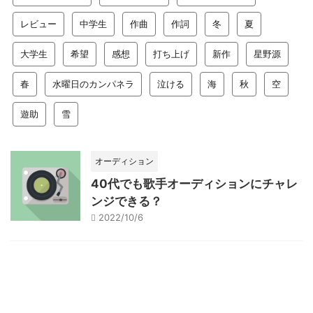
レビュー
中学生
作曲
作詞
冬
夏
大学生
希望
感想
打ち上げ
新作
星野源
春
水曜日のカンパネラ
泣ける
海
秋
空
遊助
雪
オーディション
40代でも歌手オーディションにチャレ
ンジできる？
2022/10/6