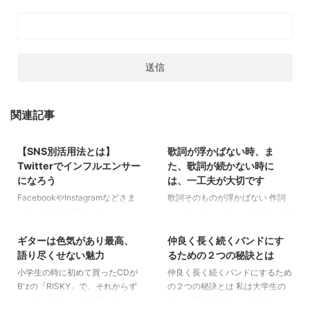
関連記事
2019/7/16
2019/5/9
【SNS別活用法とは】
歌詞が浮かばない時、ま
音楽コラム
バンド活動のコツ
作詞のコツ
Twitterでインフルエンサー
た、歌詞が続かない時に
になろう
は、一工夫が大切です
FacebookやInstagramなどさま
歌詞そのものが浮かばない 作詞
ざまなSNSが普及しています。
をしていると、誰もが経験する事
2022/3/24
2019/12/15
そしてそのようなSNSではユーザ
ですが、歌詞が全く浮かばない時
ーが自分の日常を公開すること
というのがあります。 そんな時
ギターは色気があり最高、
仲良く長く続くバンドにす
ギタリスト
音楽コラム
音楽コラム
バンド活動のコツ
で、それに興味を持つユーザーの
には、一度全てを白紙に戻すとい
語り尽くせない魅力
るための２つの秘訣とは
支持を得て結果的にインフルエン
う方法があります。 確かに、こ
小学生の時に初めて買ったCDが
仲良く長く続くバンドにするため
サーになるようなケースもありま
ういう詞が書きたいという漠然な
B'zの「RISKY」で、それからず
の２つの秘訣とは 私は大学生の
す。 しかしFaceBookはどちらか
イメージがあるかと思いますが、
っとB'zを追いかけて聴いてい
頃に、男女2人ずつ、計4人のバ
2019/3/19
といえば「リアルな友人同士」の
そのイメージにとらわれているが