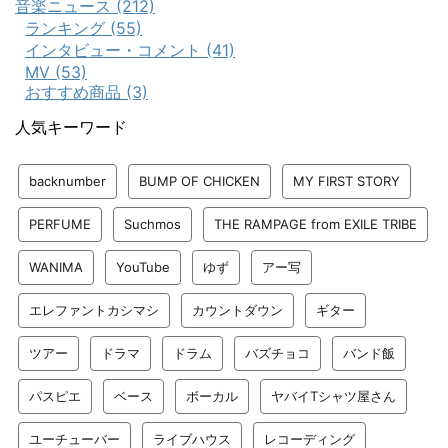
音楽ニュース (212)
ランキング (55)
インタビュー・コメント (41)
MV (53)
おすすめ商品 (3)
人気キーワード
backnumber
BUMP OF CHICKEN
MY FIRST STORY
PERFUME
Suchmos
THE RAMPAGE from EXILE TRIBE
WANIMA
YouTube
ゆず
アー写
エレファントカシマシ
カウントダウン
ギター
ツアー
ドラマ
ドラム
バズチョコ
バンド飯
パスピエ
ベース
ボーカル
ヤバイTシャツ屋さん
ユーチューバー
ライブハウス
レコーディング