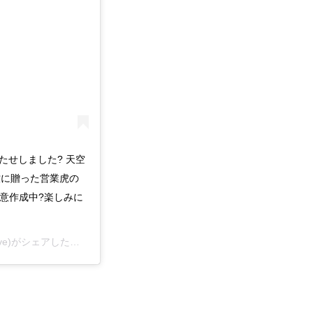
待たせしました? ‪天空
牧に贈った営業虎の
意作成中?‬楽しみに
ve)がシェアした投稿 -
2018年 6月月18日午後11時46分PDT