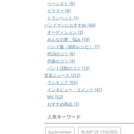
ベーシスト (6)
ドラマー (6)
トランペット (1)
バンドマンにおすすめ (49)
オーディション (2)
みんなの夢、悩み (19)
バンド飯（節約レシピ） (7)
作詞のコツ (6)
作曲のコツ (4)
バンド活動のコツ (13)
音楽ニュース (212)
ランキング (55)
インタビュー・コメント (41)
MV (53)
おすすめ商品 (3)
人気キーワード
backnumber
BUMP OF CHICKEN