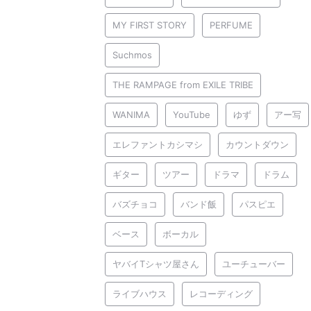
MY FIRST STORY
PERFUME
Suchmos
THE RAMPAGE from EXILE TRIBE
WANIMA
YouTube
ゆず
アー写
エレファントカシマシ
カウントダウン
ギター
ツアー
ドラマ
ドラム
バズチョコ
バンド飯
パスピエ
ベース
ボーカル
ヤバイTシャツ屋さん
ユーチューバー
ライブハウス
レコーディング