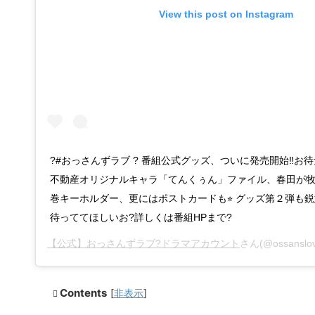
View this post on Instagram
‪?#おっさんずラブ ? ‪番組公式グッズ、ついに発売開始‼️‬お
不動産オリジナルキャラ「てんくぅん」ファイル、春田が
巻キーホルダー、更にはポストカードも⭐︎‬ グッズ第２弾も鋭
待っててほしいお?‬詳しくは番組HPまで?‬
【公式】おっさんずラブ?ドラマアカウント
さん(@ossanslo
Contents
[
非表示
]