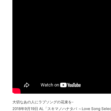
大切なあの人にラブソングの花束を-
2018年9月19日 AL「スキマノハナタバ ～Love Song Sele