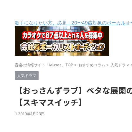
歌手になりたい方、必見！20〜49歳対象のボーカルオ
音楽の情報サイト「Muses」TOP
>
おすすめコラム
>
人気ドラマ
人気ドラマ
【おっさんずラブ】ベタな展開
【スキマスイッチ】
2019年1月23日