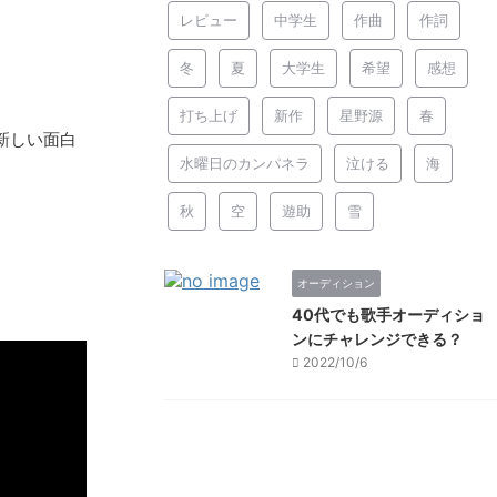
レビュー
中学生
作曲
作詞
冬
夏
大学生
希望
感想
打ち上げ
新作
星野源
春
新しい面白
水曜日のカンパネラ
泣ける
海
秋
空
遊助
雪
オーディション
40代でも歌手オーディショ
ンにチャレンジできる？
2022/10/6