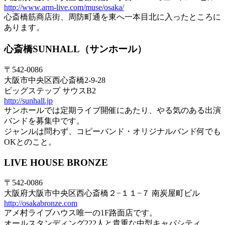
http://www.arm-live.com/muse/osaka/
心斎橋筋商店街、周防町通を東へ一本目北に入ったところに
あります。
心斎橋SUNHALL（サンホール）
〒542-0086
大阪市中央区西心斎橋2-9-28
ビッグステップ サウスB2
http://sunhall.jp
サンホールでは定期ライブ開催にあたり、やる気のある出演
バンドを募集中です。
ジャンルは問わず、コピーバンド・オリジナルバンド何でも
OKとのこと。
LIVE HOUSE BRONZE
〒542-0086
大阪府大阪市中央区西心斎橋２−１１−７ 南炭屋町ビル
http://osakabronze.com
アメ村ライブハウス唯一の1F路面店です。
オールスタンディング222人と貴重な中型キャパシティ。