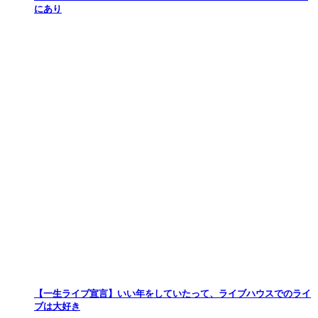
にあり
【一生ライブ宣言】いい年をしていたって、ライブハウスでのライ
ブは大好き