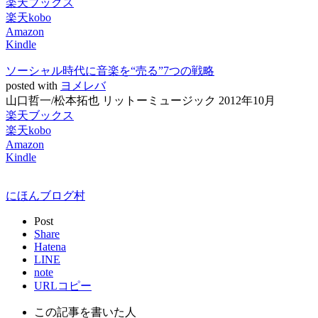
楽天ブックス
楽天kobo
Amazon
Kindle
ソーシャル時代に音楽を“売る”7つの戦略
posted with
ヨメレバ
山口哲一/松本拓也 リットーミュージック 2012年10月
楽天ブックス
楽天kobo
Amazon
Kindle
にほんブログ村
Post
Share
Hatena
LINE
note
URLコピー
この記事を書いた人