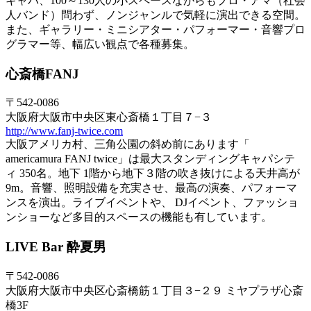
キャパ、100～130人の小スペースながらもプロ・アマ（社会
人バンド）問わず、ノンジャンルで気軽に演出できる空間。
また、ギャラリー・ミニシアター・パフォーマー・音響プロ
グラマー等、幅広い観点で各種募集。
心斎橋FANJ
〒542-0086
大阪府大阪市中央区東心斎橋１丁目７−３
http://www.fanj-twice.com
大阪アメリカ村、三角公園の斜め前にあります「
americamura FANJ twice」は最大スタンディングキャパシテ
ィ 350名。地下 1階から地下３階の吹き抜けによる天井高が
9m。音響、照明設備を充実させ、最高の演奏、パフォーマ
ンスを演出。ライブイベントや、 DJイベント、ファッショ
ンショーなど多目的スペースの機能も有しています。
LIVE Bar 酔夏男
〒542-0086
大阪府大阪市中央区心斎橋筋１丁目３−２９ ミヤプラザ心斎
橋3F