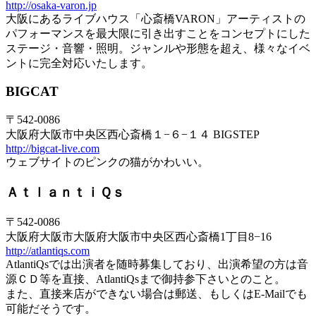
http://osaka-varon.jp
大阪にあるライブハウス「心斎橋VARON」アーティストの
パフォーマンスを最大限に引き出すことをコンセプトにした
ステージ・音響・照明。ジャンルや形態を超え、様々なイベ
ントに完全対応いたします。
BIGCAT
〒542-0086
大阪府大阪市中央区西心斎橋１−６−１４ BIGSTEP
http://bigcat-live.com
ウェブサイトのピンクの猫がかわいい。
ＡｔｌａｎｔｉＱｓ
〒542-0086
大阪府大阪市大阪府大阪市中央区西心斎橋1丁目8−16
http://atlantiqs.com
AtlantiQsでは出演者を随時募集しており、出演希望の方は音
源ＣＤ等を直接、AtlantiQsまで御持参下さいとのこと。
また、直接来店ができない場合は郵送、もしくはE-Mailでも
可能だそうです。